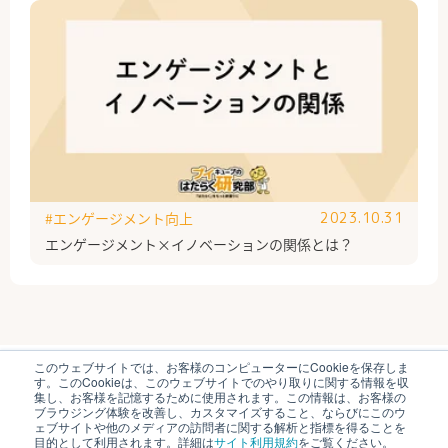
#エンゲージメント向上
2023.10.31
エンゲージメント×イノベーションの関係とは？
このウェブサイトでは、お客様のコンピューターにCookieを保存しま
ブイキューブのはたらく研究部とは
運営会社
す。このCookieは、このウェブサイトでのやり取りに関する情報を収
個人情報保護方針
各種お問い合わせ
集し、お客様を記憶するために使用されます。この情報は、お客様の
ブラウジング体験を改善し、カスタマイズすること、ならびにこのウ
ェブサイトや他のメディアの訪問者に関する解析と指標を得ることを
© V-cube, Inc. All Rights Reserved.
目的として利用されます。詳細は
サイト利用規約
をご覧ください。