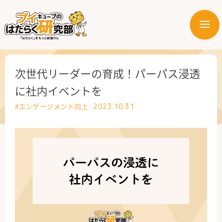
メ
ニ
はたらく業界
ュ
ー
はたらく部署
次世代リーダーの育成！パーパス浸透
に社内イベントを
はたらく課題
#エンゲージメント向上
2023.10.31
はたらく製品・サービス
公式X