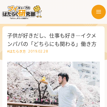
メ
ニ
はたらく業界
ュ
ー
はたらく部署
子供が好きだし、仕事も好き―イクメ
ンパパの「どちらにも関わる」働き方
はたらく課題
#はたらき方
2019.02.28
はたらく製品・サービス
公式X