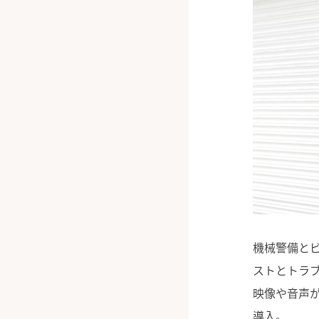
機械警備と
ストとトラ
映像や音声が
導入。