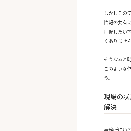
しかしその
情報の共有
把握したい
くありませ
そうなると
このような
う。
現場の状
解決
事務所にい