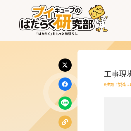
はたらく業界
はたらく部署
はたらく課題
工事現
はたらく製品・サービス
#建設
#製造
#
公式X