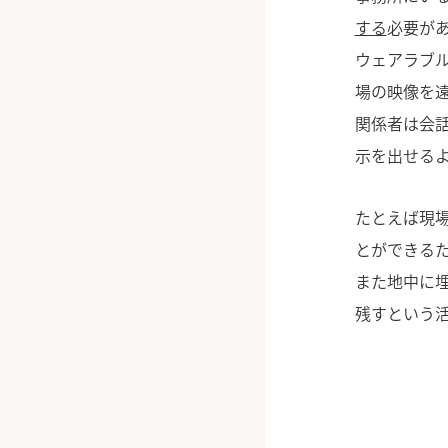
する
必要が
ウェアラブ
場の映像を
関係者は会
示を出せる
たとえば現
とができる
また地中に
残すという