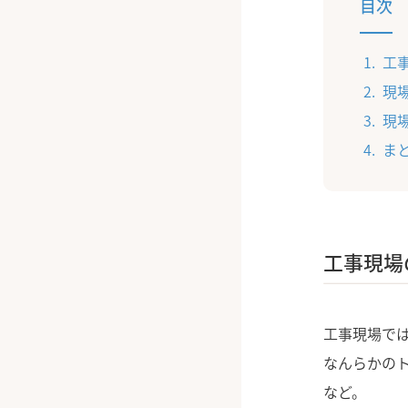
目次
工
現
現
ま
工事現場
工事現場で
なんらかの
など。