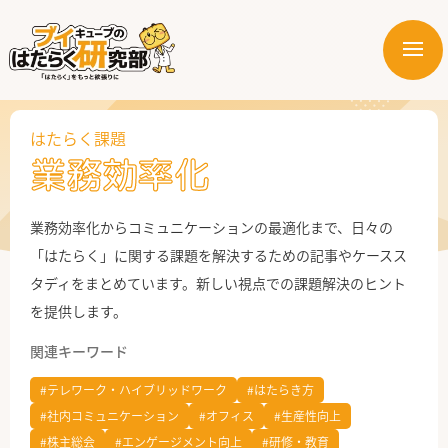
メ
ニ
はたらく業界
ュ
ー
はたらく課題
はたらく部署
業務効率化
はたらく課題
業務効率化からコミュニケーションの最適化まで、日々の
はたらく製品・サービス
「はたらく」に関する課題を解決するための記事やケースス
タディをまとめています。新しい視点での課題解決のヒント
を提供します。
関連キーワード
#テレワーク・ハイブリッドワーク
#はたらき方
#社内コミュニケーション
#オフィス
#生産性向上
公式X
#株主総会
#エンゲージメント向上
#研修・教育