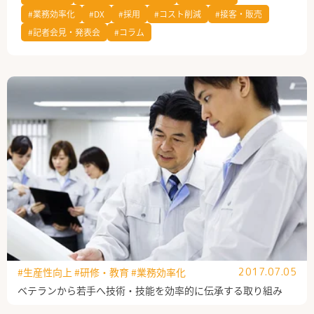
#業務効率化
#DX
#採用
#コスト削減
#接客・販売
公式Facebook
#記者会見・発表会
#コラム
#生産性向上
#研修・教育
#業務効率化
2017.07.05
ベテランから若手へ技術・技能を効率的に伝承する取り組み