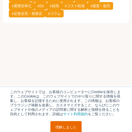
#業務効率化
#DX
#採用
#コスト削減
#接客・販売
公式Facebook
#記者会見・発表会
#コラム
このウェブサイトでは、お客様のコンピューターにCookieを保存しま
ブイキューブのはたらく研究部とは
運営会社
す。このCookieは、このウェブサイトでのやり取りに関する情報を収
個人情報保護方針
各種お問い合わせ
集し、お客様を記憶するために使用されます。この情報は、お客様の
ブラウジング体験を改善し、カスタマイズすること、ならびにこのウ
ェブサイトや他のメディアの訪問者に関する解析と指標を得ることを
© V-cube, Inc. All Rights Reserved.
目的として利用されます。詳細は
サイト利用規約
をご覧ください。
理解しました