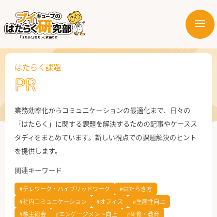
メ
ニ
はたらく業界
ュ
ー
はたらく課題
はたらく部署
PR
はたらく課題
業務効率化からコミュニケーションの最適化まで、日々の
はたらく製品・サービス
「はたらく」に関する課題を解決するための記事やケースス
タディをまとめています。新しい視点での課題解決のヒント
を提供します。
関連キーワード
#テレワーク・ハイブリッドワーク
#はたらき方
#社内コミュニケーション
#オフィス
#生産性向上
公式X
#株主総会
#エンゲージメント向上
#研修・教育