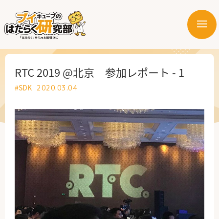
メ
ニ
はたらく業界
ュ
ー
はたらく部署
RTC 2019 @北京 参加レポート - 1
#SDK
2020.03.04
はたらく課題
はたらく製品・サービス
公式X