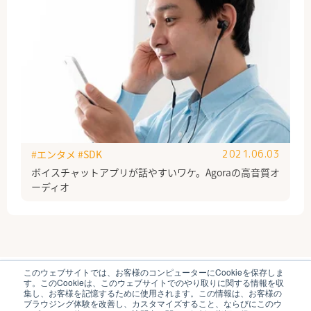
#エンタメ
#SDK
2021.06.03
ボイスチャットアプリが話やすいワケ。Agoraの高音質オ
ーディオ
このウェブサイトでは、お客様のコンピューターにCookieを保存しま
ブイキューブのはたらく研究部とは
運営会社
す。このCookieは、このウェブサイトでのやり取りに関する情報を収
個人情報保護方針
各種お問い合わせ
集し、お客様を記憶するために使用されます。この情報は、お客様の
ブラウジング体験を改善し、カスタマイズすること、ならびにこのウ