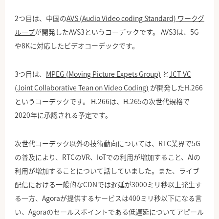
2つ目は、中国の
AVS (Audio Video coding Standard) ワークグ
ループ
が開発したAVS3というコーデックです。 AVS3は、5G
や8Kに対応したビデオコーデックです。
3つ目は、
MPEG (Moving Picture Expets Group)
と
JCT-VC
(Joint Collaborative Tean on Video Coding)
が開発したH.266
というコーデックです。 H.266は、H.265の次世代規格で
2020年に承認される予定です。
次世代コーデック以外の技術動向については、RTC業界で5G
の普及により、RTCのVR、IoTでの利用が増加すること、AIの
利用が増加することについて話していました。また、ライブ
配信における一般的なCDNでは遅延が3000ミリ秒以上発生す
る一方、Agoraが提供するサービスは400ミリ秒以下になる言
い、Agoraのセールスポイントである低遅延についてアピール