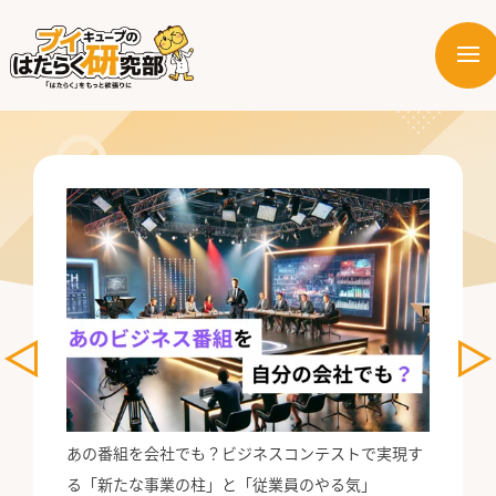
メ
ニ
はたらく業界
ュ
ー
はたらく部署
はたらく課題
はたらく製品・サービス
evious
Next
あの番組を会社でも？ビジネスコンテストで実現す
公式X
る「新たな事業の柱」と「従業員のやる気」