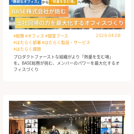
#総務
#オフィス
#個室ブース
2026.04.08
#はたらく部署
#はたらく製品・サービス
#はたらく課題
プロダクトファーストな組織がより「熱量を生む場」
を。BASE総務が挑む、メンバーのパワーを最大化するオ
フィスづくり