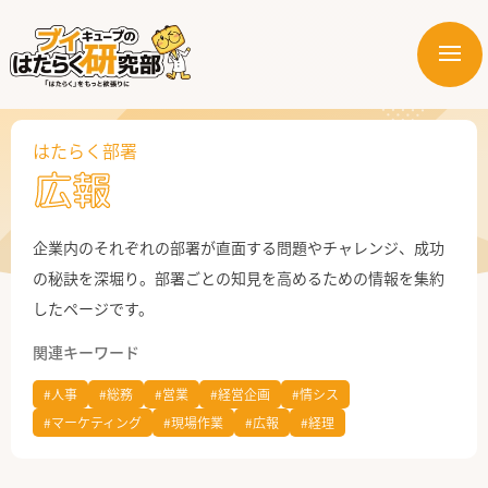
メ
ニ
はたらく業界
ュ
ー
はたらく部署
はたらく部署
広報
はたらく課題
企業内のそれぞれの部署が直面する問題やチャレンジ、成功
はたらく製品・サービス
の秘訣を深堀り。部署ごとの知見を高めるための情報を集約
したページです。
関連キーワード
#人事
#総務
#営業
#経営企画
#情シス
#マーケティング
#現場作業
#広報
#経理
公式X