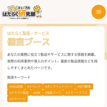
メ
ニ
はたらく業界
ュ
ー
はたらく製品・サービス
はたらく部署
個室ブース
はたらく課題
あなたの業務に役立つ製品やサービスに関する情報を網羅。
はたらく製品・サービス
実際の利用事例や導入のポイント、最新の製品情報などを探
しやすくまとめたページです。
関連キーワード
#Web会議
#イベント
#オンラインイベント
#社内動画
#クラウド電話
#SDK
#個室ブース
#スマートグラス
#メタバース
公式X