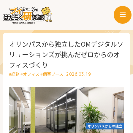
メ
ニ
はたらく業界
ュ
ー
はたらく部署
オリンパスから独立したOMデジタルソ
リューションズが挑んだゼロからのオ
はたらく課題
フィスづくり
はたらく製品・サービス
#総務
#オフィス
#個室ブース
2026.03.19
公式X