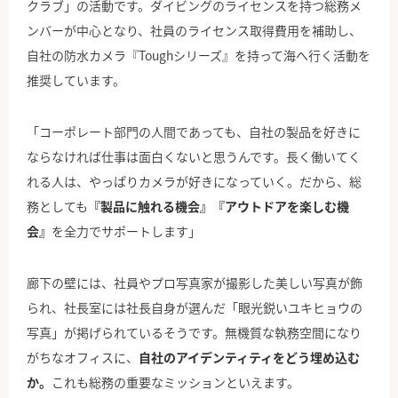
クラブ」の活動です。ダイビングのライセンスを持つ総務メ
ンバーが中心となり、社員のライセンス取得費用を補助し、
自社の防水カメラ『Toughシリーズ』を持って海へ行く活動を
推奨しています。
「コーポレート部門の人間であっても、自社の製品を好きに
ならなければ仕事は面白くないと思うんです。長く働いてく
れる人は、やっぱりカメラが好きになっていく。だから、総
務としても
『製品に触れる機会』『アウトドアを楽しむ機
会』
を全力でサポートします」
廊下の壁には、社員やプロ写真家が撮影した美しい写真が飾
られ、社長室には社長自身が選んだ「眼光鋭い
ユキ
ヒョウの
写真」が掲げられているそうです。無機質な執務空間になり
がちなオフィスに、
自社のアイデンティティをどう埋め込む
か。
これも総務の重要なミッションといえます。