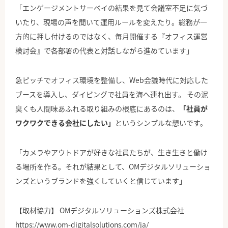
「エンゲージメントサーベイの結果を見て会議室不足に気づ
いたり、現場の声を聞いて運用ルールを変えたり。総務が一
方的に押し付けるのではなく、毎月開催する『オフィス運営
検討会』で各部署の代表と対話しながら進めています」
急ピッチでオフィス環境を整備し、Web会議時代に対応した
ブースを導入し、ダイビングで社員を海へ連れ出す。 その泥
臭くも人間味あふれる取り組みの根底にあるのは、
「社員が
ワクワクできる会社にしたい」
というシンプルな想いです。
「カメラやアウトドアが好きな社員たちが、生き生きと働け
る場所を作る。それが結果として、OMデジタルソリューショ
ンズというブランドを強くしていくと信じています」
【取材協力】 OMデジタルソリューションズ株式会社
https://www.om-digitalsolutions.com/ja/