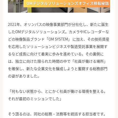
公式Facebook
2021年、オリンパスの映像事業部門が分社化し、新たに誕生
したOMデジタルソリューションズ。
カメラや
IC
レコーダーな
どの映像製品ブランド「
OM SYSTEM
」
に加え、その技術資産
を応用したソリューションビジネスや製造受託事業を展開す
るなど成長に向けて着実に歩みを進めている。
その裏側に
は、独立に向けた限られた時間の中で「社員が働ける場所」
を確保し、新たな企業文化を醸成しようと奮闘する総務部門
の姿がありました。
「何もない状態から、とにかく社員が働ける環境を整える。
それが最初のミッションでした」
そう語るのは、同社の総務・法務等を統括する担当者です。