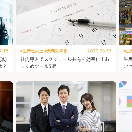
#生産性向上
#業務効率化
#生
7.15
2020.06.15
再訪
社内導入でスケジュール共有を効率化！お
生
は？
すすめツール5選
む