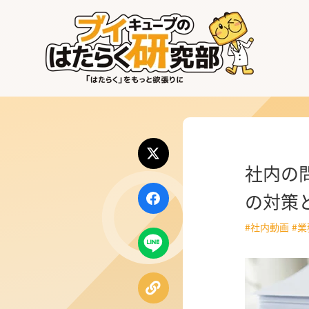
はたらく業界
はたらく部署
はたらく課題
社内の
はたらく製品・サービス
の対策
#社内動画
#
公式X