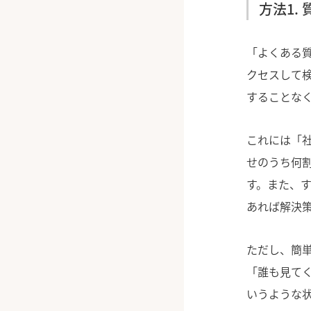
方法1.
「よくある
クセスして
することな
これには「社
せのうち何
す。また、す
あれば解決
ただし、簡
「誰も見て
いうような