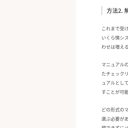
方法2.
これまで受
いくら情シ
わせは増え
マニュアル
たチェック
ュアルとし
すことが可
どの形式の
選ぶ必要が
理できずに