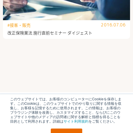
#接客・販売
2016.07.06
改正保険業法 施行直前セミナー ダイジェスト
このウェブサイトでは、お客様のコンピューターにCookieを保存しま
ブイキューブのはたらく研究部とは
運営会社
す。このCookieは、このウェブサイトでのやり取りに関する情報を収
個人情報保護方針
各種お問い合わせ
集し、お客様を記憶するために使用されます。この情報は、お客様の
ブラウジング体験を改善し、カスタマイズすること、ならびにこのウ
ェブサイトや他のメディアの訪問者に関する解析と指標を得ることを
© V-cube, Inc. All Rights Reserved.
目的として利用されます。詳細は
サイト利用規約
をご覧ください。