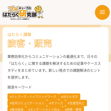
メ
ニ
はたらく業界
ュ
ー
はたらく課題
はたらく部署
接客・販売
はたらく課題
業務効率化からコミュニケーションの最適化まで、日々の
はたらく製品・サービス
「はたらく」に関する課題を解決するための記事やケースス
タディをまとめています。新しい視点での課題解決のヒント
を提供します。
関連キーワード
#テレワーク・ハイブリッドワーク
#はたらき方
#社内コミュニケーション
#オフィス
#生産性向上
公式X
#株主総会
#エンゲージメント向上
#研修・教育