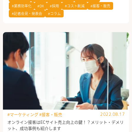
#業務効率化
#DX
#採用
#コスト削減
#接客・販売
公式Facebook
#記者会見・発表会
#コラム
#マーケティング
#接客・販売
2022.08.17
オンライン接客はECサイト売上向上の鍵！？メリット・デメリ
ット、成功事例も紹介します