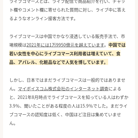
ライブコマースとは、ライブ配信で商品紹介を行い、チャッ
ト欄やコメント欄に寄せられた質問に対し、ライブ中に答え
るようなオンライン接客方法です。
ライブコマースは中国でかなり浸透している販売手法で、市
場規模は
2021年には1万9950億元を越えています
。
中国では
若い女性を中心にライブコマース利用者は増えていて、食
品、アパレル、化粧品などで人気を博しています。
しかし、日本ではまだライブコマースは一般的ではありませ
ん。
マイボイスコム株式会社のインターネット調査
による
と、2021年8月時点でライブコマースを知っている人はわずか
3.9％、聞いたことがある程度の人は15.9％でした。まだライ
ブコマースの認知度は低く、中国ほど注目は集めていませ
ん。