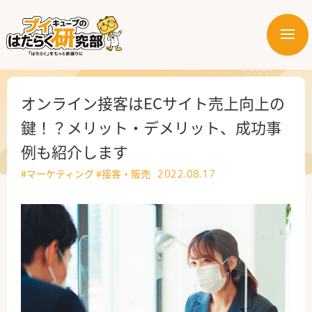
メ
ニ
はたらく業界
ュ
ー
はたらく部署
オンライン接客はECサイト売上向上の
鍵！？メリット・デメリット、成功事
はたらく課題
例も紹介します
はたらく製品・サービス
#マーケティング
#接客・販売
2022.08.17
公式X