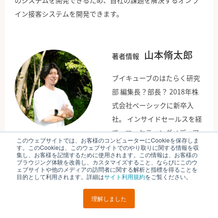
のシステムを開発できるため、自社の課題を解決するオンラ
イン接客システムを開発できます。
山本脩太郎
著者情報
ブイキューブのはたらく研究
部 編集長？部長？ 2018年株
式会社ベーシックに新卒入
社。 インサイドセールスを経
て、マーケティングメディア
このウェブサイトでは、お客様のコンピューターにCookieを保存しま
ferretの編集部でインタビュ
す。このCookieは、このウェブサイトでのやり取りに関する情報を収
集し、お客様を記憶するために使用されます。この情報は、お客様の
ー記事を中心とした企画・執
ブラウジング体験を改善し、カスタマイズすること、ならびにこのウ
ェブサイトや他のメディアの訪問者に関する解析と指標を得ることを
筆などを担当。 同時期に数社
目的として利用されます。詳細は
サイト利用規約
をご覧ください。
のコンテンツマーケティング
理解しました
支援・インタビュー取材を経
験。 2020年3月に株式会社ブ