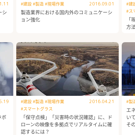
#建設
#製造
#現場作業
#建
1.11
2016.09.01
#ス
ーシ
製造業界における国内外のコミュニケーシ
ョン強化
「
方
#建設
#製造
#現場作業
#製
5.19
2016.04.21
#スマートグラス
エ
ラボ
「保守点検」「災害時の状況確認」に、ド
い
ローンの映像を多拠点でリアルタイムに確
そ
認するには？