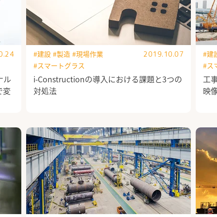
#建設
#製造
#現場作業
#建
0.24
2019.10.07
#スマートグラス
#ス
ナル
i-Constructionの導入における課題と3つの
工
で変
対処法
映