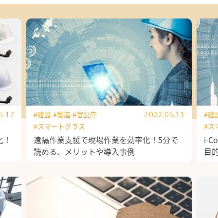
#建設
#製造
#官公庁
#建
5.17
2022.05.13
#スマートグラス
#ス
化！
遠隔作業支援で現場作業を効率化！5分で
i-
読める、メリットや導入事例
目