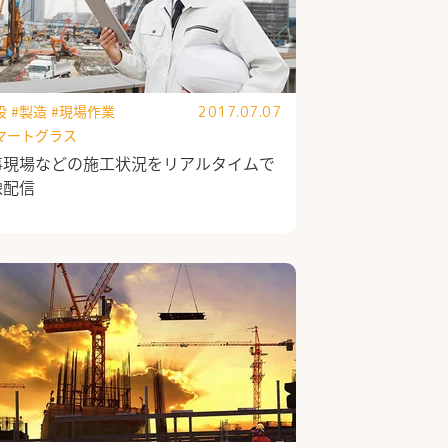
設
#製造
#現場作業
2017.07.07
マートグラス
事現場などの施工状況をリアルタイムで
像配信