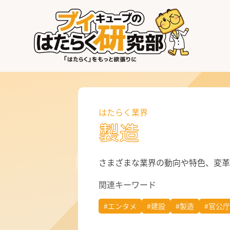
はたらく業界
はたらく部署
はたらく課題
はたらく業界
製造
はたらく製品・サービス
さまざまな業界の動向や特色、変革
関連キーワード
#エンタメ
#建設
#製造
#官公庁
公式X