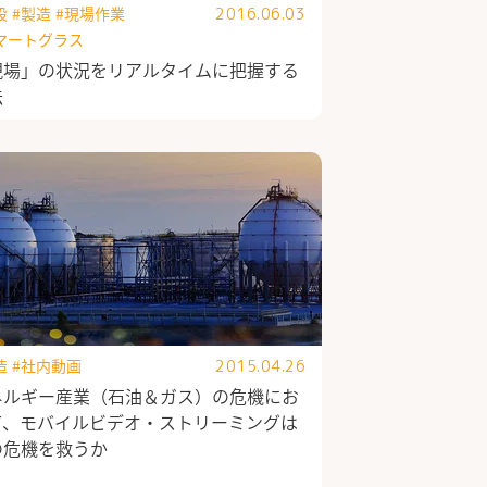
設
#製造
#現場作業
2016.06.03
マートグラス
現場」の状況をリアルタイムに把握する
法
造
#社内動画
2015.04.26
ネルギー産業（石油＆ガス）の危機にお
て、モバイルビデオ・ストリーミングは
の危機を救うか