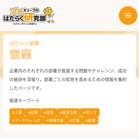
メ
ニ
はたらく業界
ュ
ー
はたらく部署
はたらく部署
営業
はたらく課題
企業内のそれぞれの部署が直面する問題やチャレンジ、成功
はたらく製品・サービス
の秘訣を深堀り。部署ごとの知見を高めるための情報を集約
したページです。
関連キーワード
#人事
#総務
#営業
#経営企画
#情シス
#マーケティング
#現場作業
#広報
#経理
公式X