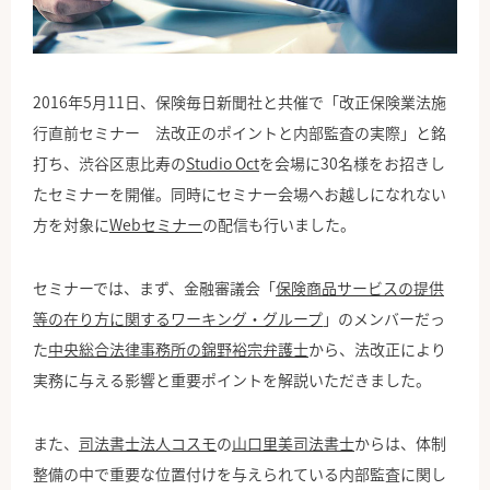
公式Facebook
2016年5月11日、保険毎日新聞社と共催で「改正保険業法施
行直前セミナー 法改正のポイントと内部監査の実際」と銘
打ち、渋谷区恵比寿の
Studio Oct
を会場に30名様をお招きし
たセミナーを開催。同時にセミナー会場へお越しになれない
方を対象に
Webセミナー
の配信も行いました。
セミナーでは、まず、金融審議会「
保険商品サービスの提供
等の在り方に関するワーキング・グループ
」のメンバーだっ
た
中央総合法律事務所の錦野裕宗弁護士
から、法改正により
実務に与える影響と重要ポイントを解説いただきました。
また、
司法書士法人コスモ
の
山口里美司法書士
からは、体制
整備の中で重要な位置付けを与えられている内部監査に関し