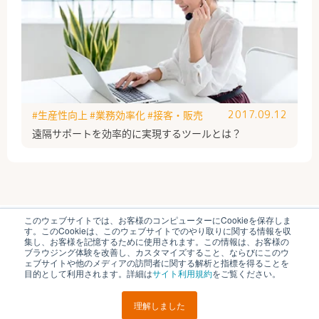
#生産性向上
#業務効率化
#接客・販売
2017.09.12
遠隔サポートを効率的に実現するツールとは？
このウェブサイトでは、お客様のコンピューターにCookieを保存しま
ブイキューブのはたらく研究部とは
運営会社
す。このCookieは、このウェブサイトでのやり取りに関する情報を収
個人情報保護方針
各種お問い合わせ
集し、お客様を記憶するために使用されます。この情報は、お客様の
ブラウジング体験を改善し、カスタマイズすること、ならびにこのウ
ェブサイトや他のメディアの訪問者に関する解析と指標を得ることを
© V-cube, Inc. All Rights Reserved.
目的として利用されます。詳細は
サイト利用規約
をご覧ください。
理解しました