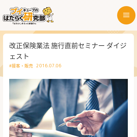
メ
ニ
はたらく業界
ュ
ー
はたらく部署
改正保険業法 施行直前セミナー ダイジ
ェスト
はたらく課題
#接客・販売
2016.07.06
はたらく製品・サービス
公式X