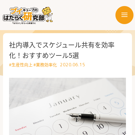
メ
ニ
はたらく業界
ュ
ー
はたらく部署
社内導入でスケジュール共有を効率
化！おすすめツール5選
はたらく課題
#生産性向上
#業務効率化
2020.06.15
はたらく製品・サービス
公式X