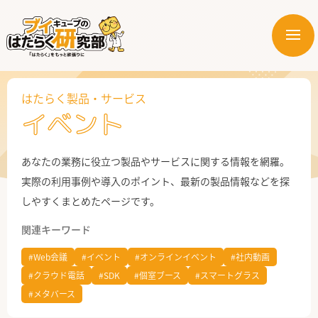
メ
ニ
はたらく業界
ュ
ー
はたらく製品・サービス
はたらく部署
イベント
はたらく課題
あなたの業務に役立つ製品やサービスに関する情報を網羅。
はたらく製品・サービス
実際の利用事例や導入のポイント、最新の製品情報などを探
しやすくまとめたページです。
関連キーワード
#Web会議
#イベント
#オンラインイベント
#社内動画
#クラウド電話
#SDK
#個室ブース
#スマートグラス
#メタバース
公式X