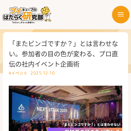
メ
ニ
はたらく業界
ュ
ー
はたらく部署
「またビンゴですか？」とは言わせな
い。参加者の目の色が変わる、プロ直
はたらく課題
伝の社内イベント企画術
はたらく製品・サービス
#イベント
2025.12.10
公式X