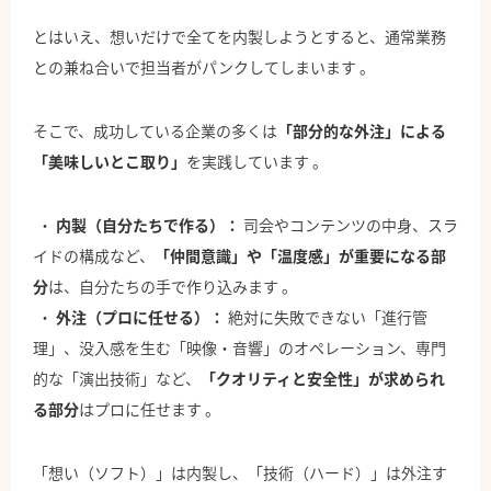
とはいえ、想いだけで全てを内製しようとすると、通常業務
との兼ね合いで担当者がパンクしてしまいます 。
そこで、成功している企業の多くは
「部分的な外注」による
「美味しいとこ取り」
を実践しています 。
内製（自分たちで作る）：
司会やコンテンツの中身、スラ
イドの構成など、
「仲間意識」や「温度感」が重要になる部
分
は、自分たちの手で作り込みます 。
外注（プロに任せる）：
絶対に失敗できない「進行管
理」、没入感を生む「映像・音響」のオペレーション、専門
的な「演出技術」など、
「クオリティと安全性」が求められ
る部分
はプロに任せます 。
「想い（ソフト）」は内製し、「技術（ハード）」は外注す