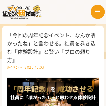
メ
ニ
はたらく業界
ュ
ー
はたらく部署
「今回の周年記念イベント、なんか凄
かったね」と言わせる。社員を巻き込
はたらく課題
む『体験設計』と賢い『プロの頼り
方』
はたらく製品・サービス
#イベント
2025.12.03
公式X