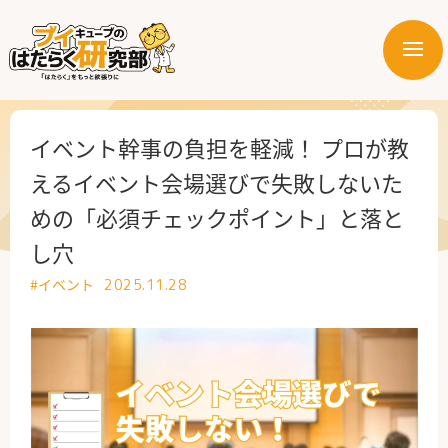
メ
ニ
はたらく業界
ュ
ー
はたらく部署
イベント幹事の負担を軽減！ プロが教
えるイベント会場選びで失敗しないた
はたらく課題
めの「必須チェックポイント」と落と
し穴
はたらく製品・サービス
#イベント
2025.11.28
公式X