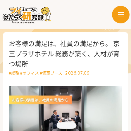
メ
ニ
はたらく業界
ュ
ー
はたらく部署
お客様の満足は、社員の満足から。 京
王プラザホテル 総務が築く、人材が育
はたらく課題
つ場所
はたらく製品・サービス
#総務
#オフィス
#個室ブース
2026.07.09
公式X