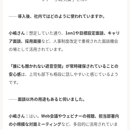
── 導入後、社内ではどのように使われていますか。
小嶋さん：
想定していた通り、
1on1や目標設定面談、キャリ
ア面談、採用面接
など、人事制度改定で重視された面談機会
の場として活用されています。
「誰にも聞かれない遮音空間」が常時確保されていることの
安心感
は、上司も部下も格段に話しやすいと感じているよう
です。
── 面談以外の用途もあると伺いました。
小嶋さん：
はい。
Web会議やウェビナーの視聴、担当部署内
の小規模な対面ミーティング
など、多目的に活用されていま