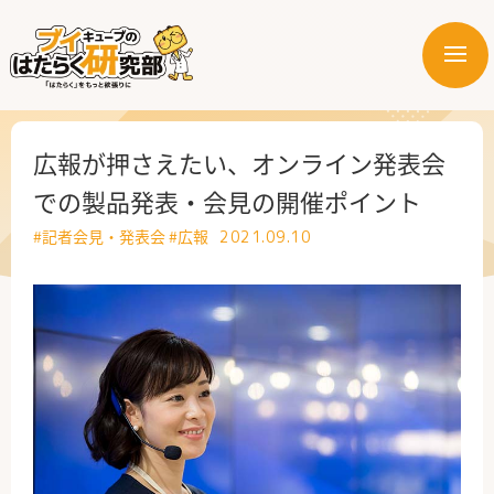
メ
ニ
はたらく業界
ュ
ー
はたらく部署
広報が押さえたい、オンライン発表会
での製品発表・会見の開催ポイント
はたらく課題
#記者会見・発表会
#広報
2021.09.10
はたらく製品・サービス
公式X