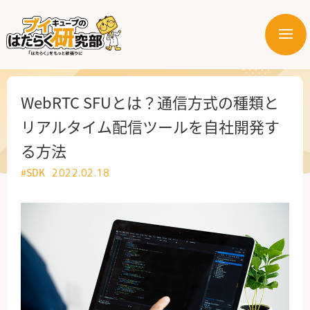
メ
ニ
はたらく業界
ュ
ー
はたらく部署
WebRTC SFUとは？通信方式の種類と
リアルタイム配信ツールを自社開発す
はたらく課題
る方法
はたらく製品・サービス
#SDK
2022.02.18
公式X