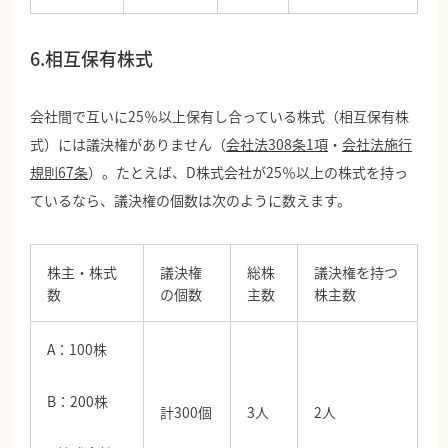
6.相互保有株式
会社間で互いに25％以上保有し合っている株式（相互保有株
式）には議決権がありません（
会社法308条1項
・
会社法施行
規則67条
）。たとえば、D株式会社が25％以上の株式を持っ
ているなら、議決権の個数は次のように数えます。
株主・株式
議決権
総株
議決権を持つ
数
の個数
主数
株主数
A：100株
B：200株
計300個
3人
2人