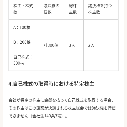
株主・株式
議決権の
総株
議決権を持つ
数
個数
主数
株主数
A：100株
B：200株
計300個
3人
2人
自己株式：
300株
4.自己株式の取得時における特定株主
会社が特定の株主に金銭を払って自己株式を取得する場合、
その株主はこの議案が決議される株主総会では議決権を行使
できません（
会社法140条3項
）。