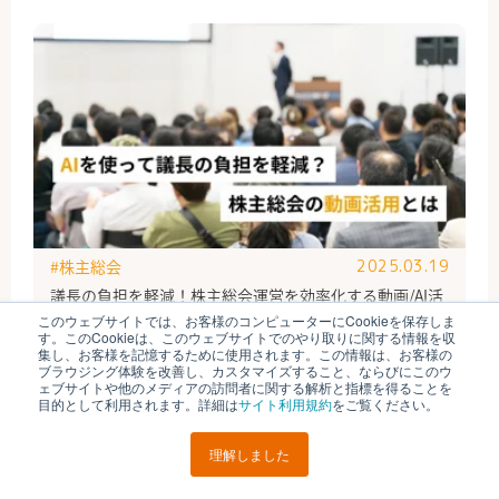
#株主総会
2025.03.19
議長の負担を軽減！株主総会運営を効率化する動画/AI活
用とは
このウェブサイトでは、お客様のコンピューターにCookieを保存しま
す。このCookieは、このウェブサイトでのやり取りに関する情報を収
集し、お客様を記憶するために使用されます。この情報は、お客様の
ブラウジング体験を改善し、カスタマイズすること、ならびにこのウ
ェブサイトや他のメディアの訪問者に関する解析と指標を得ることを
目的として利用されます。詳細は
サイト利用規約
をご覧ください。
理解しました