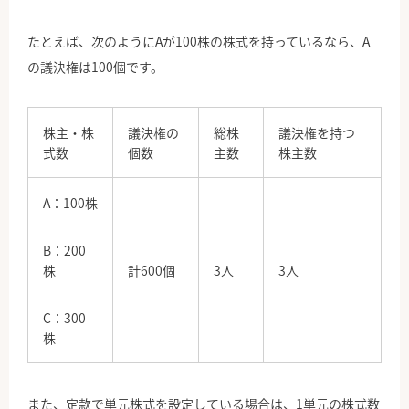
たとえば、次のようにAが100株の株式を持っているなら、A
の議決権は100個です。
株主・株
議決権の
総株
議決権を持つ
式数
個数
主数
株主数
A：100株
B：200
株
計600個
3人
3人
C：300
株
また、定款で単元株式を設定している場合は、1単元の株式数