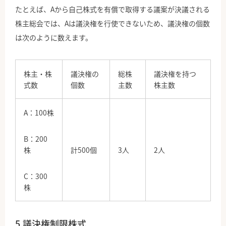
たとえば、Aから自己株式を有償で取得する議案が決議される
株主総会では、Aは議決権を行使できないため、議決権の個数
は次のように数えます。
株主・株
議決権の
総株
議決権を持つ
式数
個数
主数
株主数
A：100株
B：200
株
計500個
3人
2人
C：300
株
5.議決権制限株式