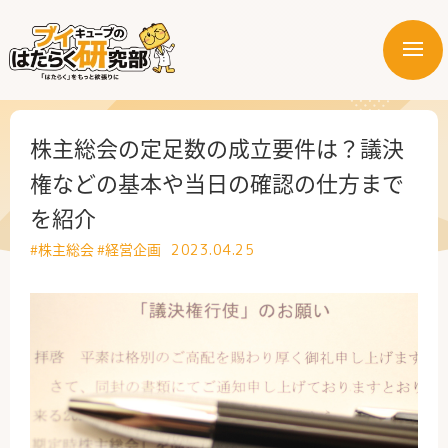
メ
ニ
はたらく業界
ュ
ー
はたらく部署
株主総会の定足数の成立要件は？議決
権などの基本や当日の確認の仕方まで
はたらく課題
を紹介
はたらく製品・サービス
#株主総会
#経営企画
2023.04.25
公式X