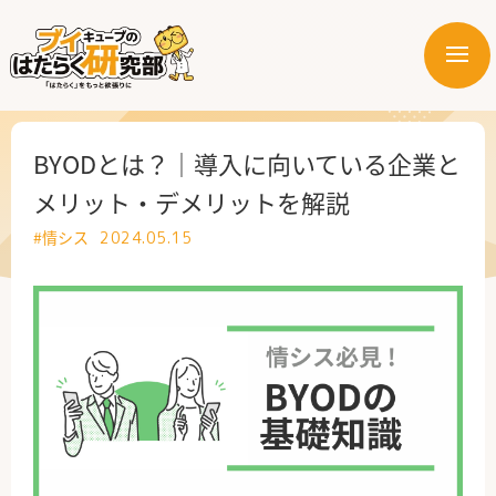
メ
ニ
はたらく業界
ュ
ー
はたらく部署
BYODとは？｜導入に向いている企業と
メリット・デメリットを解説
はたらく課題
#情シス
2024.05.15
はたらく製品・サービス
公式X