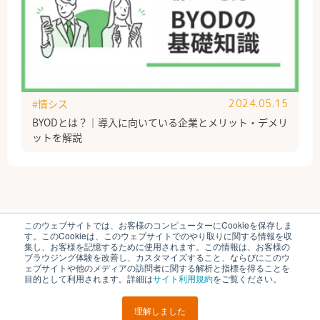
#情シス
2024.05.15
BYODとは？｜導入に向いている企業とメリット・デメリ
ットを解説
このウェブサイトでは、お客様のコンピューターにCookieを保存しま
ブイキューブのはたらく研究部とは
運営会社
す。このCookieは、このウェブサイトでのやり取りに関する情報を収
個人情報保護方針
各種お問い合わせ
集し、お客様を記憶するために使用されます。この情報は、お客様の
ブラウジング体験を改善し、カスタマイズすること、ならびにこのウ
ェブサイトや他のメディアの訪問者に関する解析と指標を得ることを
© V-cube, Inc. All Rights Reserved.
目的として利用されます。詳細は
サイト利用規約
をご覧ください。
理解しました