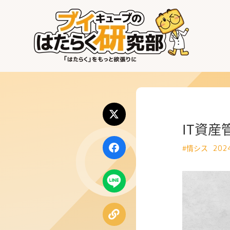
はたらく業界
はたらく部署
はたらく課題
IT資
はたらく製品・サービス
#情シス
2024
公式X