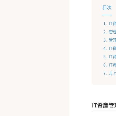
目次
IT
管
管
I
I
I
ま
IT資産