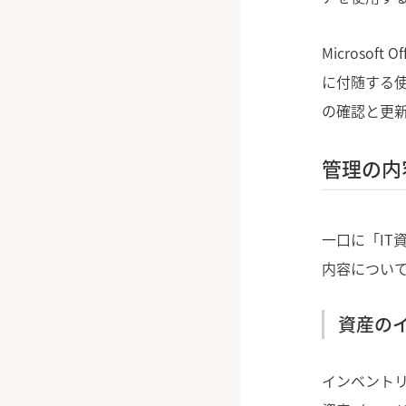
Microsof
に付随する
の確認と更
管理の内
一口に「IT
内容につい
資産の
インベントリ