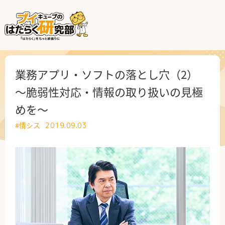
はたらく業界
はたらく部署
業務アプリ・ソフトの落とし穴（2）
～脆弱性対応・情報の取り扱いの見極
はたらく課題
めを～
はたらく製品・サービス
#情シス
2019.09.03
公式X