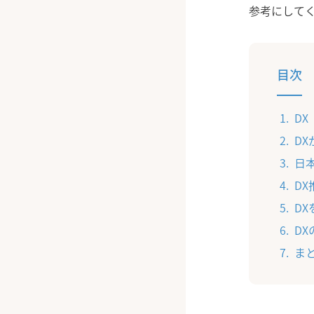
参考にして
目次
D
D
日
D
D
D
ま