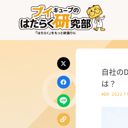
はたらく業界
はたらく部署
はたらく課題
自社の
はたらく製品・サービス
は？
#DX
2022.1
公式X