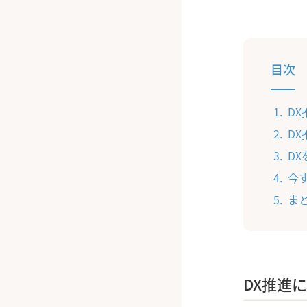
目次
D
D
D
今
ま
DX推進