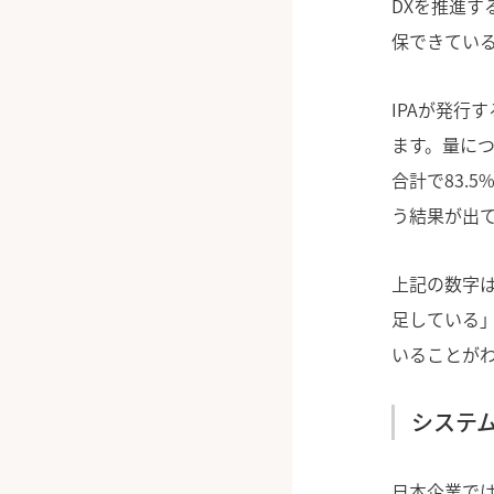
DXを推進す
保できてい
IPAが発行す
ます。量に
合計で83.
う結果が出
上記の数字は
足している」
いることが
システム
日本企業で