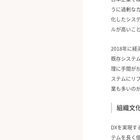
うに過剰な
化したシス
ルが高いこと
2018年に
既存システ
理に手間が
ステムにリ
業も多いの
組織文
DXを実現
テムを長く