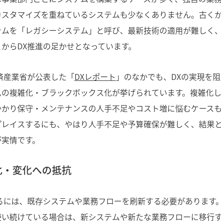
カスタマイズを重ねているシステムも少なくありません。古く
テムを「レガシーシステム」と呼び、最新技術の適用が難しく
からDX推進の足かせとなっています。
経済産業省が公表した「
DXレポート
」のなかでも、DXの実現を
ムの複雑化・ブラックボックス化が挙げられています。複雑化
かかり保守・メンテナンスの人手不足やコスト増に悩むケース
プレイスするにも、やはり人手不足や予算確保が難しく、結果と
が実情です。
化・変化への抵抗
するには、既存システムや業務フローを刷新する必要があります
使い続けている場合は、新システムや新たな業務フローに移行