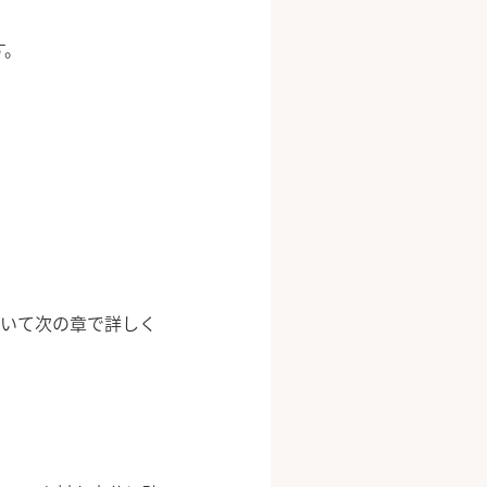
す。
ついて次の章で詳しく
。