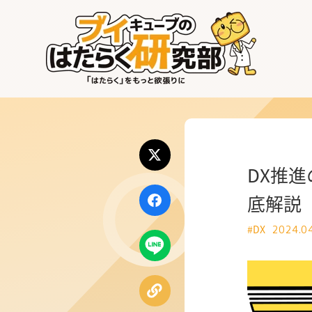
はたらく業界
はたらく部署
はたらく課題
DX推
はたらく製品・サービス
底解説
#DX
2024.0
公式X