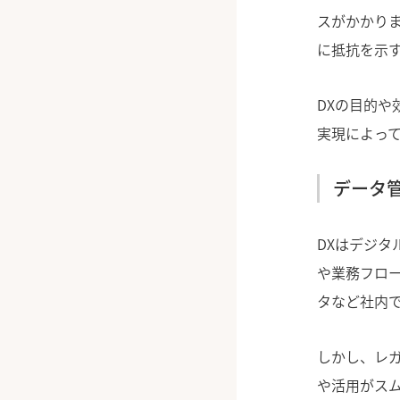
スがかかり
に抵抗を示
DXの目的や
実現によっ
データ
DXはデジ
や業務フロ
タなど社内
しかし、レ
や活用がス