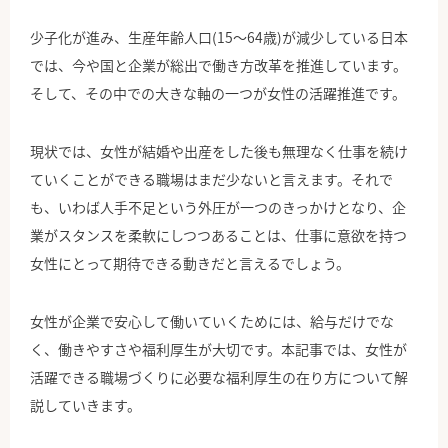
公式Facebook
少子化が進み、生産年齢人口(15～64歳)が減少している日本
では、今や国と企業が総出で働き方改革を推進しています。
そして、その中での大きな軸の一つが女性の活躍推進です。
現状では、女性が結婚や出産をした後も無理なく仕事を続け
ていくことができる職場はまだ少ないと言えます。それで
も、いわば人手不足という外圧が一つのきっかけとなり、企
業がスタンスを柔軟にしつつあることは、仕事に意欲を持つ
女性にとって期待できる動きだと言えるでしょう。
女性が企業で安心して働いていくためには、給与だけでな
く、働きやすさや福利厚生が大切です。本記事では、女性が
活躍できる職場づくりに必要な福利厚生の在り方について解
説していきます。