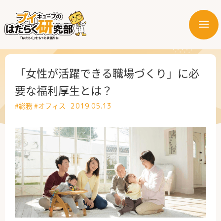
メ
ニ
はたらく業界
ュ
ー
はたらく部署
「女性が活躍できる職場づくり」に必
要な福利厚生とは？
はたらく課題
#総務
#オフィス
2019.05.13
はたらく製品・サービス
公式X