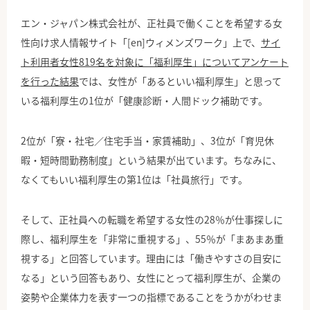
エン・ジャパン株式会社が、正社員で働くことを希望する女
性向け求人情報サイト「[en]ウィメンズワーク」上で、
サイ
ト利用者女性819名を対象に「福利厚生」についてアンケート
を行った結果
では、女性が「あるといい福利厚生」と思って
いる福利厚生の1位が「健康診断・人間ドック補助です。
2位が「寮・社宅／住宅手当・家賃補助」、3位が「育児休
暇・短時間勤務制度」という結果が出ています。ちなみに、
なくてもいい福利厚生の第1位は「社員旅行」です。
そして、正社員への転職を希望する女性の28％が仕事探しに
際し、福利厚生を「非常に重視する」、55％が「まあまあ重
視する」と回答しています。理由には「働きやすさの目安に
なる」という回答もあり、女性にとって福利厚生が、企業の
姿勢や企業体力を表す一つの指標であることをうかがわせま