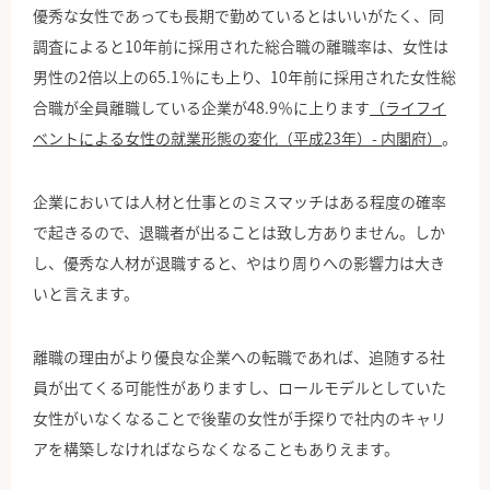
優秀な女性であっても長期で勤めているとはいいがたく、同
調査によると10年前に採用された総合職の離職率は、女性は
男性の2倍以上の65.1％にも上り、10年前に採用された女性総
合職が全員離職している企業が48.9％に上ります
（ライフイ
ベントによる女性の就業形態の変化（平成23年）- 内閣府）
。
企業においては人材と仕事とのミスマッチはある程度の確率
で起きるので、退職者が出ることは致し方ありません。しか
し、優秀な人材が退職すると、やはり周りへの影響力は大き
いと言えます。
離職の理由がより優良な企業への転職であれば、追随する社
員が出てくる可能性がありますし、ロールモデルとしていた
女性がいなくなることで後輩の女性が手探りで社内のキャリ
アを構築しなければならなくなることもありえます。