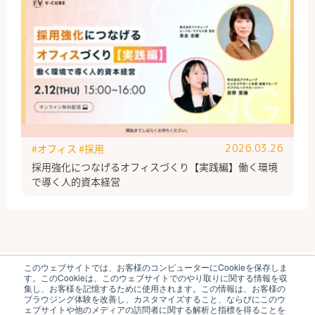
#オフィス
#採用
2026.03.26
採用強化につなげるオフィスづくり【実践編】働く環境
で導く人的資本経営
このウェブサイトでは、お客様のコンピューターにCookieを保存しま
ブイキューブのはたらく研究部とは
運営会社
す。このCookieは、このウェブサイトでのやり取りに関する情報を収
個人情報保護方針
各種お問い合わせ
集し、お客様を記憶するために使用されます。この情報は、お客様の
ブラウジング体験を改善し、カスタマイズすること、ならびにこのウ
ェブサイトや他のメディアの訪問者に関する解析と指標を得ることを
© V-cube, Inc. All Rights Reserved.