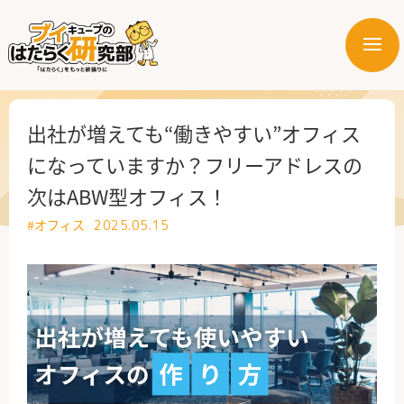
メ
ニ
はたらく業界
ュ
ー
はたらく部署
出社が増えても“働きやすい”オフィス
になっていますか？フリーアドレスの
はたらく課題
次はABW型オフィス！
はたらく製品・サービス
#オフィス
2025.05.15
公式X