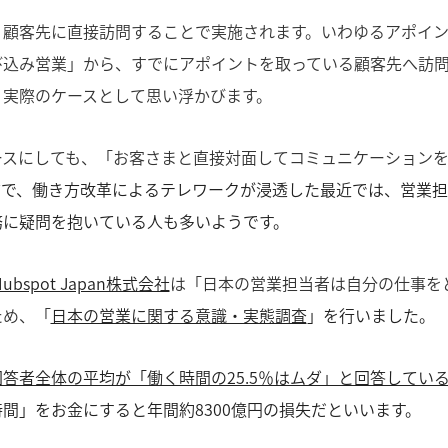
、顧客先に直接訪問することで実施されます。いわゆるアポイ
び込み営業」から、すでにアポイントを取っている顧客先へ訪
、実際のケースとして思い浮かびます。
ースにしても、「お客さまと直接対面してコミュニケーション
方で、働き方改革によるテレワークが浸透した最近では、営業
務に疑問を抱いている人も多いようです。
Hubspot Japan株式会社
は「日本の営業担当者は自分の仕事を
ため、「
日本の営業に関する意識・実態調査
」を行いました。
回答者全体の平均が「働く時間の25.5％はムダ」と回答してい
間」をお金にすると年間約8300億円の損失だといいます。