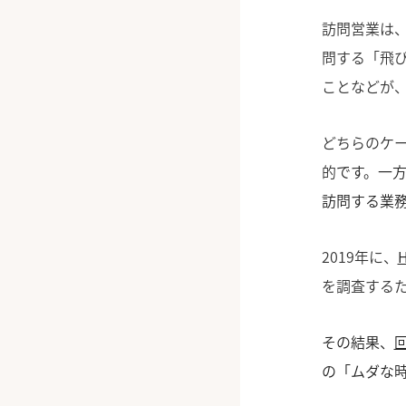
訪問営業は
問する「飛
ことなどが
どちらのケ
的
です。一
訪問する業
2019年に
、
を調査する
その結果、
の「ムダな時