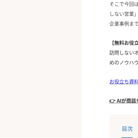
そこで今回
しない営業
企業事例ま
【無料お役
訪問しない
めのノウハ
お役立ち資
👉 AIが
目次