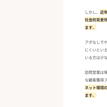
しかし、
近
社会的背景
ます
。
アポなしで
にくいとい
いる方は少
訪問営業は
な顧客獲得
ネット環境
ます
。