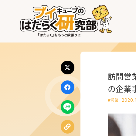
はたらく業界
はたらく部署
はたらく課題
訪問営
はたらく製品・サービス
の企業
#営業
2020.
公式X