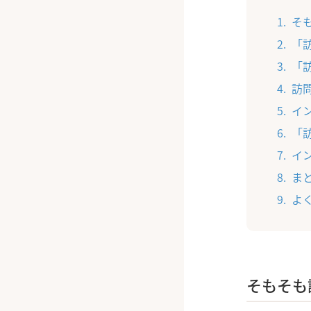
そ
「
「
訪
イ
「
イ
ま
よ
そもそも