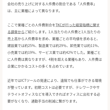
会社の売り上げに対する人件費の割合である「人件費率」
は、主に業種によって異なります。
ここで業種ごとの人件費割合を
TKCが行った経営指標に関す
る調査から
ご紹介します。1人当たりの人件費と1人当たりの
売上高から人件費率を求め、業種ごとの平均値を求めると、
建設業では約25%、製造業では約29％、卸売業では約11%、
小売業では約19%、サービス業では約42%でした。業種ごと
に人件費は異なりますが、4割を超える業種もあり、人件費は
企業にかかるコストの多くを占めています。
近年ではICTツールの発達により、遠隔でも仕事ができる環境
が整っています。初期コストは必要ですが、テレワークやサ
テライトオフィスなどを導入できればオフィスに出社する必
要がなくなり、通勤手当の削減に繋がります。