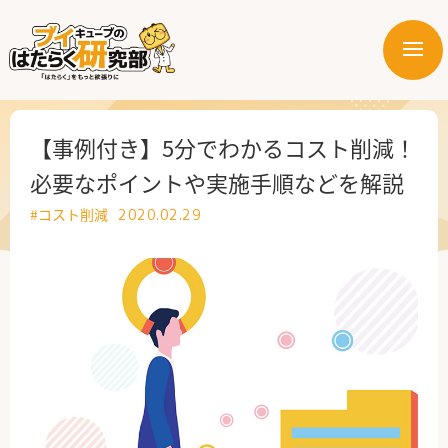
メ
ニ
はたらく業界
ュ
ー
はたらく部署
【事例付き】5分でわかるコスト削減！
必要なポイントや実施手順などを解説
はたらく課題
#コスト削減
2020.02.29
はたらく製品・サービス
公式X