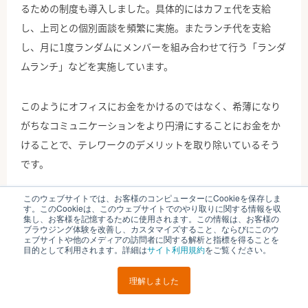
るための制度も導入しました。具体的にはカフェ代を支給
し、上司との個別面談を頻繁に実施。またランチ代を支給
し、月に1度ランダムにメンバーを組み合わせて行う「ランダ
ムランチ」などを実施しています。
このようにオフィスにお金をかけるのではなく、希薄になり
がちなコミュニケーションをより円滑にすることにお金をか
けることで、テレワークのデメリットを取り除いているそう
です。
このウェブサイトでは、お客様のコンピューターにCookieを保存しま
株式会社丸井グループ｜多様な勤務体系
す。このCookieは、このウェブサイトでのやり取りに関する情報を収
集し、お客様を記憶するために使用されます。この情報は、お客様の
の構築により定着率を改善
ブラウジング体験を改善し、カスタマイズすること、ならびにこのウ
ェブサイトや他のメディアの訪問者に関する解析と指標を得ることを
目的として利用されます。詳細は
サイト利用規約
をご覧ください。
理解しました