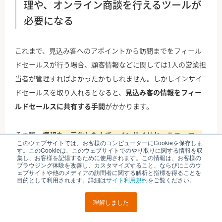
理や、オンライン商談を行えるツールが
必要になる
これまで、見込み客へのアポイントから訪問までをフィール
ドセールスが行う場合、顧客情報などに関しては1人の営業担
当者が管理すればよかったかもしれません。しかしインサイ
ドセールスを取り入れるとなると、
見込み客の情報をフィー
ルドセールスに共有する手間
がかかります。
その際、
情報を一元化した上で、インサイドセールス・フィ
このウェブサイトでは、お客様のコンピューターにCookieを保存しま
ールドセールスの双方に共有できるようなシステムや仕組み
す。このCookieは、このウェブサイトでのやり取りに関する情報を収
集し、お客様を記憶するために使用されます。この情報は、お客様の
を構築する必要もある
でしょう。マーケティングからセール
ブラウジング体験を改善し、カスタマイズすること、ならびにこのウ
ェブサイトや他のメディアの訪問者に関する解析と指標を得ることを
ス部門に情報が共有されるための導線も考えなければいけま
目的として利用されます。詳細は
サイト利用規約
をご覧ください。
せん。
理解しました
そのため、