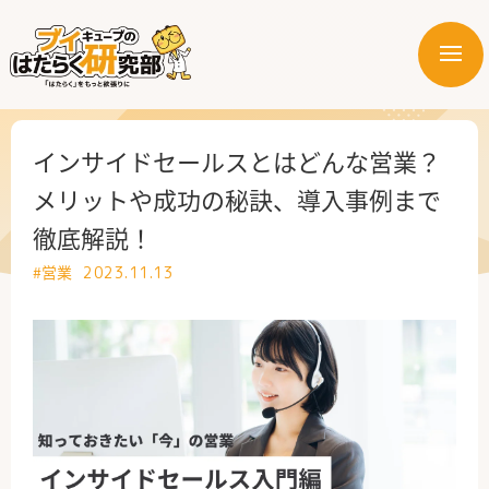
メ
ニ
はたらく業界
ュ
ー
はたらく部署
インサイドセールスとはどんな営業？
メリットや成功の秘訣、導入事例まで
はたらく課題
徹底解説！
はたらく製品・サービス
#営業
2023.11.13
公式X