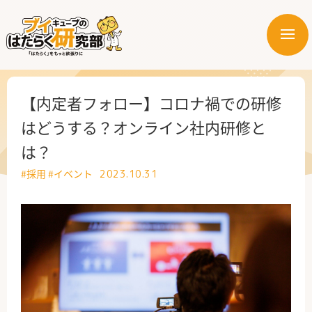
メ
ニ
はたらく業界
ュ
ー
はたらく部署
【内定者フォロー】コロナ禍での研修
はどうする？オンライン社内研修と
はたらく課題
は？
はたらく製品・サービス
#採用
#イベント
2023.10.31
公式X