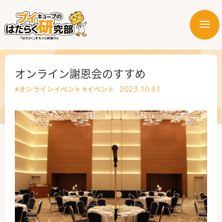
メ
ニ
はたらく業界
ュ
ー
はたらく部署
オンライン謝恩会のすすめ
#オンラインイベント
#イベント
2023.10.31
はたらく課題
はたらく製品・サービス
公式X