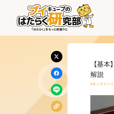
はたらく業界
はたらく部署
はたらく課題
【基本
はたらく製品・サービス
解説
#オンライン
公式X