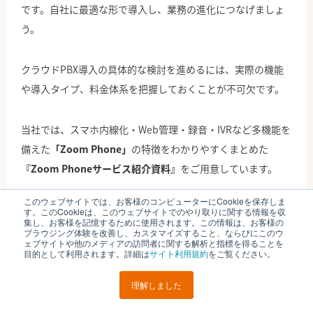
です。自社に最適な形で導入し、業務の進化につなげましょ
う。
クラウドPBX導入の具体的な検討を進めるには、実際の機能
や導入タイプ、料金体系を把握しておくことが不可欠です。
当社では、スマホ内線化・Web管理・録音・IVRなど多機能を
備えた
「Zoom Phone」
の特徴をわかりやすくまとめた
『Zoom Phoneサービス紹介資料』
をご用意しています。
このウェブサイトでは、お客様のコンピューターにCookieを保存しま
自社の課題と照らし合わせながら、どの機能が必要かを見極
す。このCookieは、このウェブサイトでのやり取りに関する情報を収
集し、お客様を記憶するために使用されます。この情報は、お客様の
めるための資料として、ぜひ以下より無料でダウンロードし
ブラウジング体験を改善し、カスタマイズすること、ならびにこのウ
ェブサイトや他のメディアの訪問者に関する解析と指標を得ることを
てご活用ください。導入提案や社内説明にも役立ちます。
目的として利用されます。詳細は
サイト利用規約
をご覧ください。
理解しました
👉ダウンロードはこちら