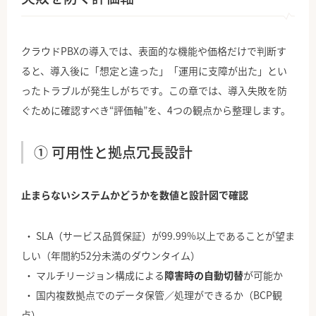
クラウドPBXの導入では、表面的な機能や価格だけで判断す
ると、導入後に「想定と違った」「運用に支障が出た」とい
ったトラブルが発生しがちです。この章では、導入失敗を防
ぐために確認すべき“評価軸”を、4つの観点から整理します。
① 可用性と拠点冗長設計
止まらないシステムかどうかを数値と設計図で確認
SLA（サービス品質保証）が99.99%以上であることが望ま
しい（年間約52分未満のダウンタイム）
マルチリージョン構成による
障害時の自動切替
が可能か
国内複数拠点でのデータ保管／処理ができるか（BCP観
点）