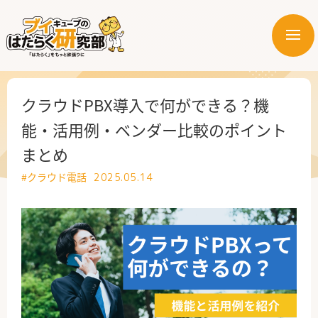
メ
ニ
はたらく業界
ュ
ー
はたらく部署
クラウドPBX導入で何ができる？機
能・活用例・ベンダー比較のポイント
はたらく課題
まとめ
はたらく製品・サービス
#クラウド電話
2025.05.14
公式X