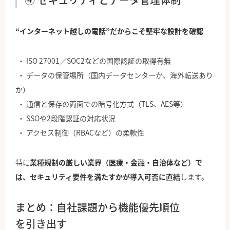
“インターネット越しの電話”だからこそ堅牢な設計を確認
ISO 27001／SOC2などの国際認証の取得有無
データの保管場所（国内データセンターか、海外転送あり
か）
通信と保存の両面での暗号化方式（TLS、AES等）
SSOや2段階認証の対応状況
アクセス制御（RBACなど）の柔軟性
特に
業種規制の厳しい業界（医療・金融・自治体など）で
は、セキュリティ要件を満たすかが導入可否に直結
します。
まとめ：自社課題から機能優先順位
を引き出す