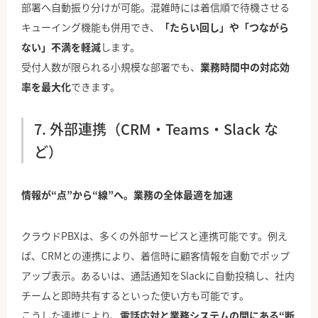
部署へ自動振り分けが可能。混雑時には着信順で待機させる
キューイング機能も併用でき、
「たらい回し」や「つながら
ない」不満を軽減
します。
受付人数が限られる小規模な部署でも、
業務時間中の対応効
率を最大化
できます。
7. 外部連携（CRM・Teams・Slack な
ど）
情報が“点”から“線”へ。業務の全体最適を加速
クラウドPBXは、多くの外部サービスと連携可能です。例え
ば、CRMとの連携により、着信時に顧客情報を自動でポップ
アップ表示。あるいは、通話通知をSlackに自動投稿し、社内
チームと即時共有するといった使い方も可能です。
こうした連携により、
電話応対と業務システムの間にある“断