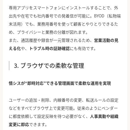
専用アプリをスマートフォンにインストールすることで、外
出先や在宅でも社内番号での発着信が可能に。BYOD（私物端
末活用）でも、業務用番号を使って顧客とやりとりできるた
め、プライバシーと業務の分離が図れます。
また、通話履歴や録音が一元管理されるため、
営業活動の見
える化
や、
トラブル時の証跡確認
にも有効です。
3. ブラウザでの柔軟な管理
情シスが“即時対応”できる管理画面で柔軟な運用を実現
ユーザーの追加・削除、内線番号の変更、転送ルールの設定
などをすべてブラウザ上で変更可能。従来のようにベンダー
に都度依頼して設定反映を待つ必要がなく、
人事異動や組織
変更に即応
できます。