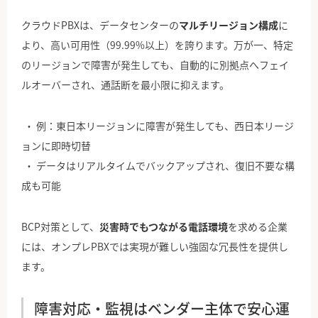
クラウドPBXは、データセンターの
マルチリージョン構成
に
より、高い可用性（99.99%以上）を誇ります。万が一、特定
のリージョンで障害が発生しても、自動的に別拠点へフェイ
ルオーバーされ、通話断を最小限に抑えます。
例：東日本リージョンに障害が発生しても、西日本リージ
ョンに即時切替
データはリアルタイムでバックアップされ、復旧不要な構
成も可能
BCP対策として、
災害時でもつながる電話環境
を求める企業
には、オンプレPBXでは実現が難しい強固な冗長性を提供し
ます。
障害対応・監視はベンダー主体で安心運