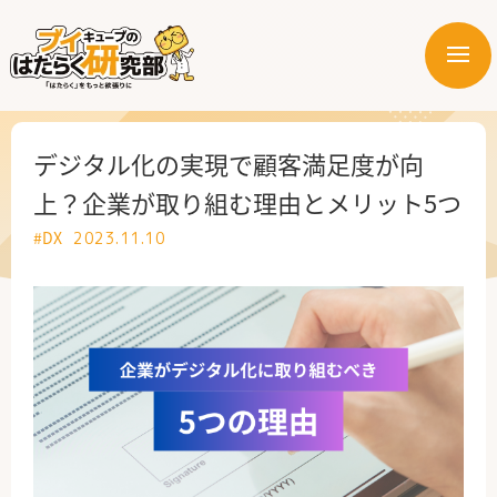
メ
ニ
はたらく業界
ュ
ー
はたらく部署
デジタル化の実現で顧客満足度が向
上？企業が取り組む理由とメリット5つ
はたらく課題
#DX
2023.11.10
はたらく製品・サービス
公式X