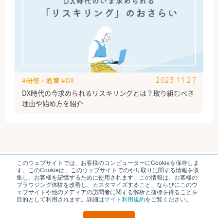
#研修・教育
#DX
2023.11.27
DX時代の今求められるリスキリングとは？取り組むべき
理由や始め方を紹介
このウェブサイトでは、お客様のコンピューターにCookieを保存しま
ブイキューブのはたらく研究部とは
運営会社
す。このCookieは、このウェブサイトでのやり取りに関する情報を収
個人情報保護方針
各種お問い合わせ
集し、お客様を記憶するために使用されます。この情報は、お客様の
ブラウジング体験を改善し、カスタマイズすること、ならびにこのウ
ェブサイトや他のメディアの訪問者に関する解析と指標を得ることを
© V-cube, Inc. All Rights Reserved.
目的として利用されます。詳細は
サイト利用規約
をご覧ください。