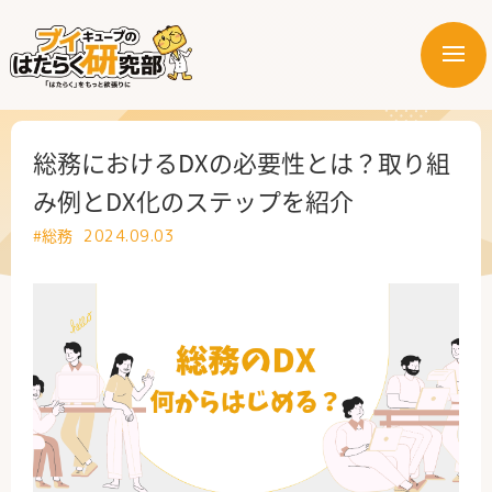
メ
ニ
はたらく業界
ュ
ー
はたらく部署
総務におけるDXの必要性とは？取り組
み例とDX化のステップを紹介
はたらく課題
#総務
2024.09.03
はたらく製品・サービス
公式X