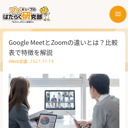
メ
ニ
はたらく業界
ュ
ー
はたらく部署
Google MeetとZoomの違いとは？比較
表で特徴を解説
はたらく課題
#Web会議
2021.11.19
はたらく製品・サービス
公式X