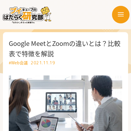
メ
ニ
はたらく業界
ュ
ー
はたらく部署
Google MeetとZoomの違いとは？比較
表で特徴を解説
はたらく課題
#Web会議
2021.11.19
はたらく製品・サービス
公式X