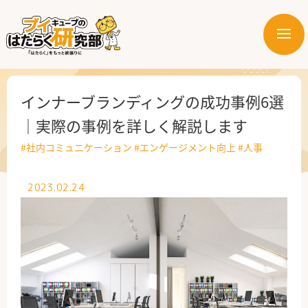
メ
ニ
はたらく業界
ュ
ー
はたらく部署
インナーブランディングの成功事例6選
｜実際の事例を詳しく解説します
はたらく課題
#社内コミュニケーション
#エンゲージメント向上
#人事
はたらく製品・サービス
2023.02.24
公式X