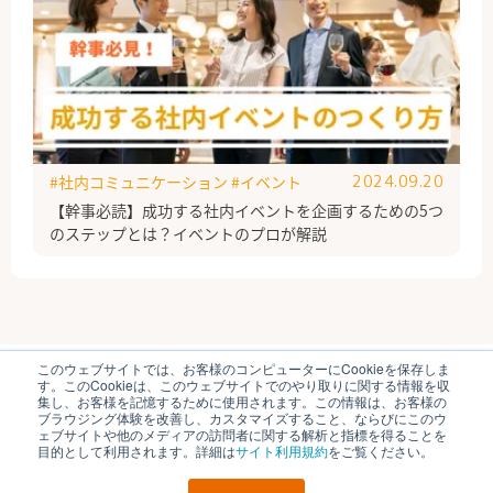
#社内コミュニケーション
#イベント
2024.09.20
【幹事必読】成功する社内イベントを企画するための5つ
のステップとは？イベントのプロが解説
このウェブサイトでは、お客様のコンピューターにCookieを保存しま
ブイキューブのはたらく研究部とは
運営会社
す。このCookieは、このウェブサイトでのやり取りに関する情報を収
個人情報保護方針
各種お問い合わせ
集し、お客様を記憶するために使用されます。この情報は、お客様の
ブラウジング体験を改善し、カスタマイズすること、ならびにこのウ
ェブサイトや他のメディアの訪問者に関する解析と指標を得ることを
© V-cube, Inc. All Rights Reserved.
目的として利用されます。詳細は
サイト利用規約
をご覧ください。