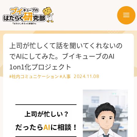
メ
ニ
はたらく業界
ュ
ー
はたらく部署
上司が忙しくて話を聞いてくれないの
でAIにしてみた。ブイキューブのAI
はたらく課題
1on1化プロジェクト
はたらく製品・サービス
#社内コミュニケーション
#人事
2024.11.08
公式X