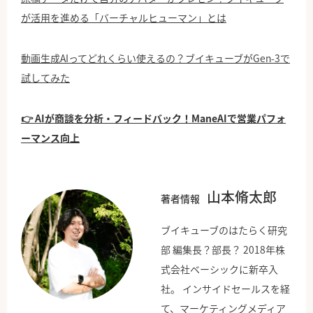
が活用を進める「バーチャルヒューマン」とは
動画生成AIってどれくらい使えるの？ブイキューブがGen-3で
試してみた
👉 AIが商談を分析・フィードバック！ManeAIで営業パフォ
ーマンス向上
山本脩太郎
著者情報
ブイキューブのはたらく研究
部 編集長？部長？ 2018年株
式会社ベーシックに新卒入
社。 インサイドセールスを経
て、マーケティングメディア