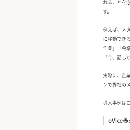
れることを
す。
例えば、メ
に移動でき
作業」「会
「今、話し
実際に、企
ンで弊社の
導入事例は
oVice