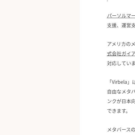
パーソルマ
支援、運営
アメリカのメ
式会社ガイ
対応してい
「Virbe
自由なメタ
ンクが日本
できます。
メタバース