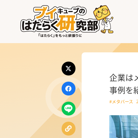
はたらく業界
はたらく部署
はたらく課題
企業は
はたらく製品・サービス
事例を
#メタバース
公式X