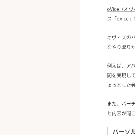
oVice（オ
ス「oVic
オヴィスの
なやり取り
例えば、ア
間を実現し
ょっとした
また、バー
と内容が聞
パーソ