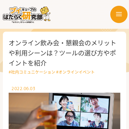
メ
ニ
はたらく業界
ュ
ー
はたらく部署
オンライン飲み会・懇親会のメリット
や利用シーンは？ツールの選び方やポ
はたらく課題
イントを紹介
はたらく製品・サービス
#社内コミュニケーション
#オンラインイベント
2022.06.03
公式X