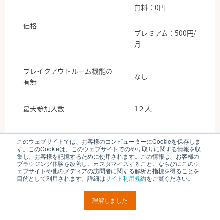
無料：0円
価格
プレミアム：500円/
月
ブレイクアウトルーム機能の
なし
有無
最大参加人数
1２人
このウェブサイトでは、お客様のコンピューターにCookieを保存しま
オンライン飲み会・懇親会の注意点
す。このCookieは、このウェブサイトでのやり取りに関する情報を収
集し、お客様を記憶するために使用されます。この情報は、お客様の
ブラウジング体験を改善し、カスタマイズすること、ならびにこのウ
ェブサイトや他のメディアの訪問者に関する解析と指標を得ることを
目的として利用されます。詳細は
サイト利用規約
をご覧ください。
理解しました