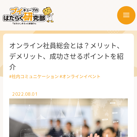
メ
ニ
はたらく業界
ュ
ー
はたらく部署
オンライン社員総会とは？メリット、
デメリット、成功させるポイントを紹
はたらく課題
介
はたらく製品・サービス
#社内コミュニケーション
#オンラインイベント
2022.08.01
公式X