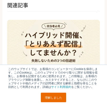
関連記事
このウェブサイトでは、お客様のコンピューターにCookieを保存しま
#オンラインイベント
#イベント
2025.12.17
す。このCookieは、このウェブサイトでのやり取りに関する情報を収
集し、お客様を記憶するために使用されます。この情報は、お客様の
「とりあえず配信」は失敗のもと？ハイブリッド開催に
ブラウジング体験を改善し、カスタマイズすること、ならびにこのウ
潜む『3つの落とし穴』と成功企業の回避術
ェブサイトや他のメディアの訪問者に関する解析と指標を得ることを
目的として利用されます。詳細は
サイト利用規約
をご覧ください。
理解しました