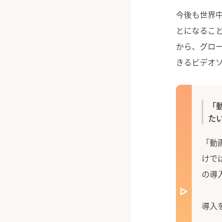
今後も世界
とになるこ
から、グロ
きるビデオ
「
た
「動
けで
の導
導入