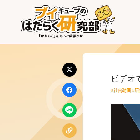
はたらく業界
はたらく部署
はたらく課題
ビデオ
はたらく製品・サービス
#社内動画
#
公式X